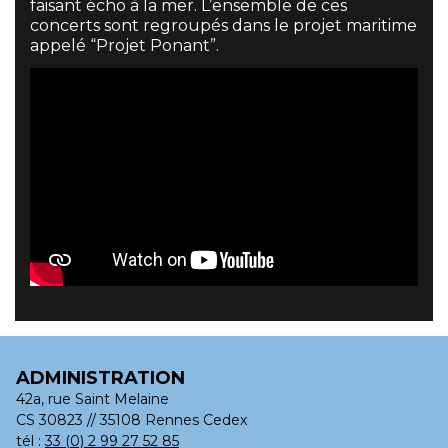
faisant écho à la mer. L’ensemble de ces
concerts sont regroupés dans le projet maritime
appelé “Projet Ponant”.
ADMINISTRATION
42a, rue Saint Melaine
CS 30823 // 35108 Rennes Cedex
tél :
33 (0) 2 99 27 52 85