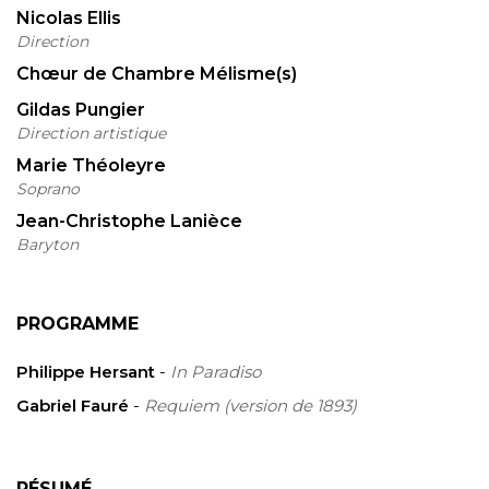
Nicolas Ellis
Direction
Chœur de Chambre Mélisme(s)
Gildas Pungier
Direction artistique
Marie Théoleyre
Soprano
Jean-Christophe Lanièce
Baryton
PROGRAMME
Philippe Hersant
-
In Paradiso
Gabriel Fauré
-
Requiem (version de 1893)
RÉSUMÉ