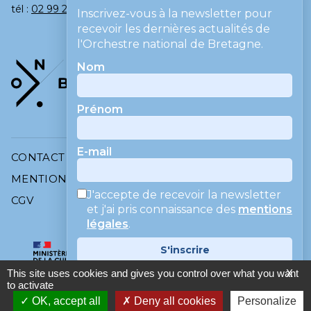
tél :
02 99 275 275
Inscrivez-vous à la newsletter pour
recevoir les dernières actualités de
l'Orchestre national de Bretagne.
Nom
Prénom
E-mail
CONTACT
MENTIONS LÉGALES
J'accepte de recevoir la newsletter
CGV
et j'ai pris connaissance des
mentions
légales
.
S'inscrire
This site uses cookies and gives you control over what you want
X
Vos informations ne sont jamais
to activate
revendues ni utilisées par des tiers.
OK, accept all
Deny all cookies
Personalize