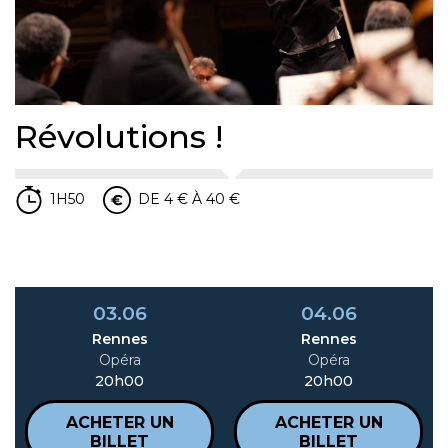
Révolutions !
1H50
DE 4 € À 40 €
03.06
04.06
Rennes
Rennes
Opéra
Opéra
20h00
20h00
ACHETER UN
ACHETER UN
BILLET
BILLET