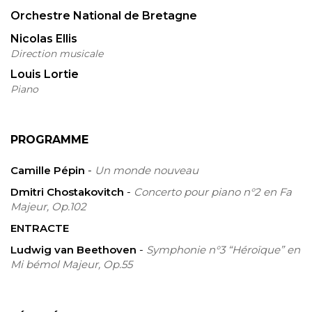
Orchestre National de Bretagne
Nicolas Ellis
Direction musicale
Louis Lortie
Piano
PROGRAMME
Camille Pépin
-
Un monde nouveau
Dmitri Chostakovitch
-
Concerto pour piano n°2 en Fa
Majeur, Op.102
ENTRACTE
Ludwig van Beethoven
-
Symphonie n°3 “Héroïque” en
Mi bémol Majeur, Op.55