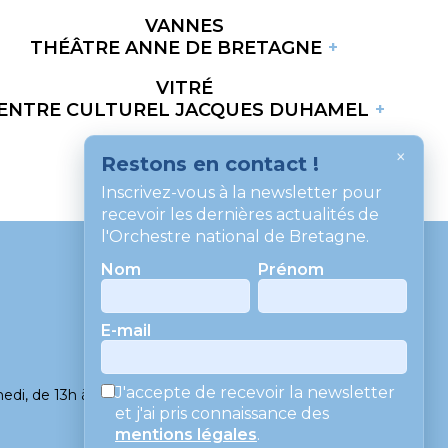
VANNES
THÉÂTRE ANNE DE BRETAGNE
VITRÉ
ENTRE CULTUREL JACQUES DUHAMEL
×
Restons en contact !
Inscrivez-vous à la newsletter pour
recevoir les dernières actualités de
l'Orchestre national de Bretagne.
Nom
Prénom
CONTACT
E-mail
MENTIONS LÉGALES
CGV
J'accepte de recevoir la newsletter
edi, de 13h à 18h
et j'ai pris connaissance des
mentions légales
.