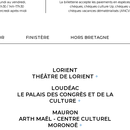
undi au vendredi,
La billetterie accepte les paiements en espèces,
2h30 / 14h-17h30
chèques, chèques culture Up, chèques 
rcredi après-midi
chèques vacances dématérialisés (ANCV
OR
FINISTÈRE
HORS BRETAGNE
LORIENT
THÉÂTRE DE LORIENT
LOUDÉAC
LE PALAIS DES CONGRÈS ET DE LA
CULTURE
MAURON
ARTH MAËL - CENTRE CULTUREL
MORONOË