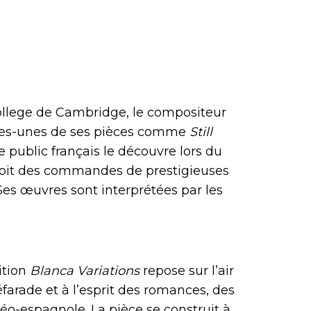
 College de Cambridge, le compositeur
ques-unes de ses pièces comme
Still
e public français le découvre lors du
eçoit des commandes de prestigieuses
Ses œuvres sont interprétées par les
ition
Blanca Variations
repose sur l’air
 séfarade et à l’esprit des romances, des
déo-espagnole. La pièce se construit à