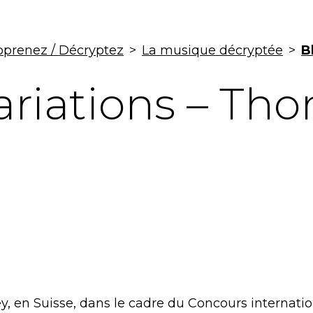
prenez / Décryptez
>
La musique décryptée
>
B
ariations – Th
ey, en Suisse, dans le cadre du Concours internatio