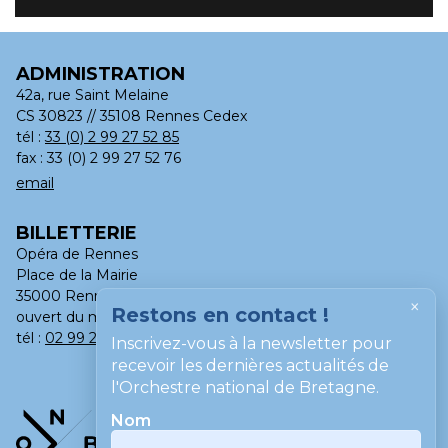
ADMINISTRATION
42a, rue Saint Melaine
CS 30823 // 35108 Rennes Cedex
tél :
33 (0) 2 99 27 52 85
fax : 33 (0) 2 99 27 52 76
email
BILLETTERIE
Opéra de Rennes
Place de la Mairie
35000 Rennes
×
Restons en contact !
ouvert du mardi au samedi, de 13h à 18h
tél :
02 99 275 275
Inscrivez-vous à la newsletter pour
recevoir les dernières actualités de
l'Orchestre national de Bretagne.
Nom