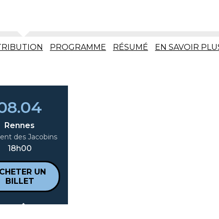
TRIBUTION
PROGRAMME
RÉSUMÉ
EN SAVOIR PLU
08.04
Rennes
ent des Jacobins
18h00
CHETER UN
BILLET