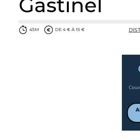
Gastinel
45M
DE 4 € À 15 €
DIS
Couv
A