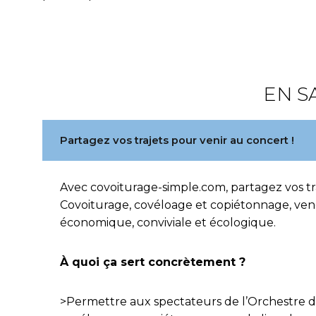
EN S
Partagez vos trajets pour venir au concert !
Avec covoiturage-simple.com, partagez vos traj
Covoiturage, covéloage et copiétonnage, vene
économique, conviviale et écologique.
À quoi ça sert concrètement ?
>Permettre aux spectateurs de l’Orchestre d