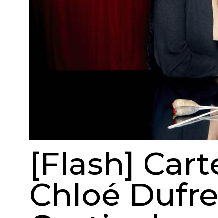
[Flash] Car
Chloé Dufr