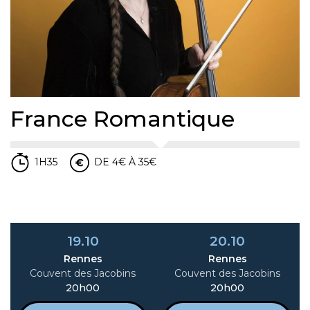
France Romantique
1H35
DE 4€ À 35€
19.10
20.10
Rennes
Rennes
Couvent des Jacobins
Couvent des Jacobins
20h00
20h00