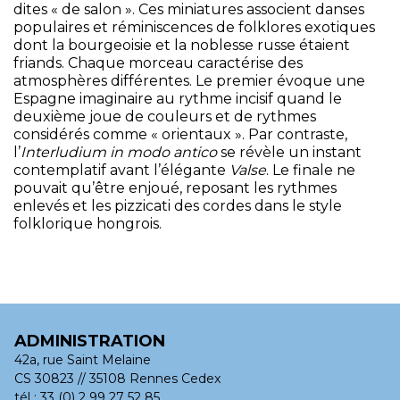
dites « de salon ». Ces miniatures associent danses
populaires et réminiscences de folklores exotiques
dont la bourgeoisie et la noblesse russe étaient
friands. Chaque morceau caractérise des
atmosphères différentes. Le premier évoque une
Espagne imaginaire au rythme incisif quand le
deuxième joue de couleurs et de rythmes
considérés comme « orientaux ». Par contraste,
l’
Interludium in modo antico
se révèle un instant
contemplatif avant l’élégante
Valse
. Le finale ne
pouvait qu’être enjoué, reposant les rythmes
enlevés et les pizzicati des cordes dans le style
folklorique hongrois.
ADMINISTRATION
42a, rue Saint Melaine
CS 30823 // 35108 Rennes Cedex
tél :
33 (0) 2 99 27 52 85