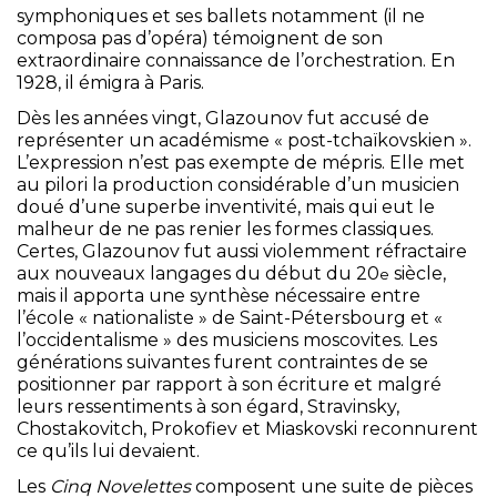
symphoniques et ses ballets notamment (il ne
composa pas d’opéra) témoignent de son
extraordinaire connaissance de l’orchestration. En
1928, il émigra à Paris.
Dès les années vingt, Glazounov fut accusé de
représenter un académisme « post-tchaïkovskien ».
L’expression n’est pas exempte de mépris. Elle met
au pilori la production considérable d’un musicien
doué d’une superbe inventivité, mais qui eut le
malheur de ne pas renier les formes classiques.
Certes, Glazounov fut aussi violemment réfractaire
aux nouveaux langages du début du 20
siècle,
e
mais il apporta une synthèse nécessaire entre
l’école « nationaliste » de Saint-Pétersbourg et «
l’occidentalisme » des musiciens moscovites. Les
générations suivantes furent contraintes de se
positionner par rapport à son écriture et malgré
leurs ressentiments à son égard, Stravinsky,
Chostakovitch, Prokofiev et Miaskovski reconnurent
ce qu’ils lui devaient.
Les
Cinq Novelettes
composent une suite de pièces