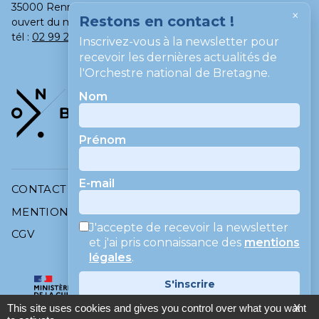
35000 Rennes
×
Restons en contact !
ouvert du mardi au samedi, de 13h à 18h
tél :
02 99 275 275
Inscrivez-vous à la newsletter pour
recevoir les dernières actualités de
l'Orchestre national de Bretagne.
Nom
Prénom
E-mail
CONTACT
MENTIONS LÉGALES
J'accepte de recevoir la newsletter
CGV
et j'ai pris connaissance des
mentions
légales
.
S'inscrire
This site uses cookies and gives you control over what you want
X
Vos informations ne sont jamais