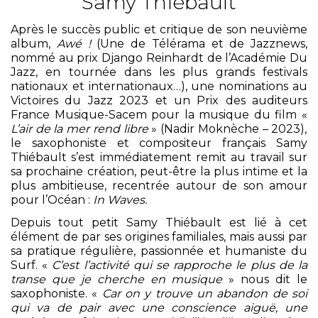
Samy Thiébault
Après le succès public et critique de son neuvième
album,
Awé !
(Une de Télérama et de Jazznews,
nommé au prix Django Reinhardt de l’Académie Du
Jazz, en tournée dans les plus grands festivals
nationaux et internationaux…), une nominations au
Victoires du Jazz 2023 et un Prix des auditeurs
France Musique-Sacem pour la musique du film «
L’air de la mer rend libre
» (Nadir Moknèche – 2023),
le saxophoniste et compositeur français Samy
Thiébault s’est immédiatement remit au travail sur
sa prochaine création, peut-être la plus intime et la
plus ambitieuse, recentrée autour de son amour
pour l’Océan :
In Waves.
Depuis tout petit Samy Thiébault est lié à cet
élément de par ses origines familiales, mais aussi par
sa pratique régulière, passionnée et humaniste du
Surf. «
C’est l’activité qui se rapproche le plus de la
transe que je cherche en musique
» nous dit le
saxophoniste. «
Car on y trouve un abandon de soi
qui va de pair avec une conscience aiguë, une