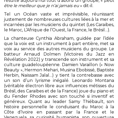
résulte aujourd’hui tout d’abord un groupe, «
peut
être le meilleur que je n’ai jamais eu
» dit-il.
Tel un Océan vaste et imprévisible, réunissant
justement de nombreuses cultures liées à la mer et
incarnées par les musiciens du quintet (Les Caraïbes,
le Maroc, L’Afrique de l’Ouest, la France, le Brésil…).
La chanteuse Cynthia Abraham, guidée par l’idée
que la voix est un instrument à part entière, met sa
voix au service des autres musiciens du groupe. Le
batteur Arnaud Dolmen (Victoires du Jazz en
Révélation 2022) y transcende son instrument et sa
culture guadeloupéenne. Damien Varaillon (« Now
Beauty », Hermon Mehari, Musina Ebobissé, Baptiste
Herbin, Naïssam Jalal…) y tient la contrebasse avec
un son d’un lyrisme inégalé. Leonardo Montana
(véritable électron libre aux influences métisses du
Brésil, des Caraïbes et de la France) joue du piano et
du Fender Rhodes avec son touché si inventif et
généreux. Quant au leader Samy Thiébault, son
histoire personnelle le conduisant du Maroc à la
Côte d’Ivoire en passant par la France et le
Venezuela, sa curiosité humaniste, son ouverture