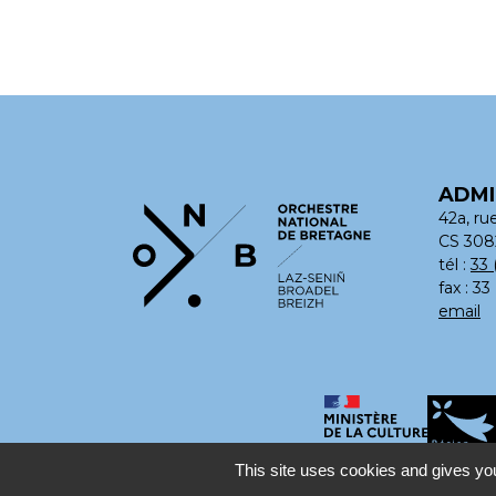
ADMI
42a, ru
CS 308
tél :
33 
fax : 33
email
This site uses cookies and gives you