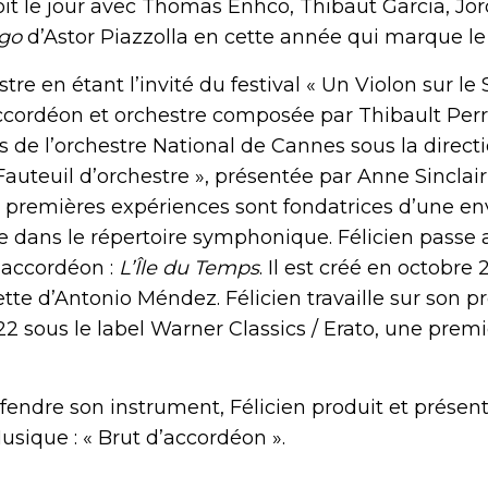
 voit le jour avec Thomas Enhco, Thibaut Garcia, J
go
d’Astor Piazzolla en cette année qui marque le
stre en étant l’invité du festival « Un Violon sur le
ccordéon et orchestre composée par Thibault Perrin
s de l’orchestre National de Cannes sous la direct
uteuil d’orchestre », présentée par Anne Sinclair,
premières expériences sont fondatrices d’une env
e dans le répertoire symphonique. Félicien pass
accordéon :
L’Île du Temps
. Il est créé en octobre
tte d’Antonio Méndez. Félicien travaille sur son 
22 sous le label Warner Classics / Erato, une prem
fendre son instrument, Félicien produit et prése
ique : « Brut d’accordéon ».