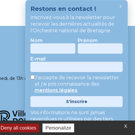
×
Restons en contact !
Inscrivez-vous à la newsletter pour
recevoir les dernières actualités de
l'Orchestre national de Bretagne.
Nom
Prénom
CONTACT
E-mail
MENTIONS LÉGALES
CGV
J'accepte de recevoir la newsletter
edi, de 13h à 18h
et j'ai pris connaissance des
mentions légales
.
S'inscrire
Vos informations ne sont jamais
revendues ni utilisées par des tiers.
X
Deny all cookies
Personalize