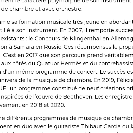
ment le caractère polymorphe de son instrument e
ue de chambre et avec orchestre.
me sa formation musicale très jeune en abordant, 
lié à son instrument. En 2007, il remporte succes
existants : le Concours de Klingenthal en Allemag
déon à Samara en Russie. Ces récompenses le prop
. C’est en 2017 que son parcours prend véritableme
es aux côtés du Quatuor Hermès et du contrebassi
n d’un même programme de concert. Le succès est
’univers de la musique de chambre. En 2019, Félicie
 : un programme constitué de neuf créations ori
inspirées de l’œuvre de Beethoven. Les enregistre
ivement en 2018 et 2020.
ine différents programmes de musique de chambre 
rement en duo avec le guitariste Thibaut Garcia ou