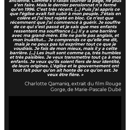
ancienne. Comme s’il fallait tourner la page, ne plus
s’en faire. Mais le dernier pensionnat n’a fermé
qu’en 1996. C’est très récent. (…) Puis j’ai appris ce
que l’église avait fait subir à mon peuple. J’étais en
colère et j’ai tout rejeté en bloc. Ce n’est que
récemment que j’ai commencé à guérir. Je souffre
de ce qui s’est passé et je sais que mes enfants
ressentent ma souffrance (…) Il y a une barrière
avec ma grand-mère. Elle ne parle pas anglais, et
mon inuktitut… Je comprends ce qu’elle me dit,
mais je ne peux pas lui exprimer tout ce que je
voudrais. Je fais de mon mieux, mais il y a cette
barrière. (…) Les inuit sont comme ça, très humbles
et très paisibles. Je veux transmettre tout ça à mes
enfants. Je veux qu’ils soient fiers de leur identité,
de leurs origines. L’église et le gouvernement ont
tout fait pour qu’on ait honte de ce qu’on est. Je
veux être fière. »
Charlotte Qamaniq, extrait du film Rouge
Gorge, de Marie-Pascale Dubé