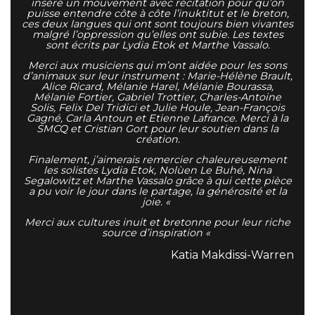
inséré un mouvement avec récitation pour qu’on
puisse entendre côte à côte l’inuktitut et le breton,
ces deux langues qui ont sont toujours bien vivantes
malgré l’oppression qu’elles ont subie. Les textes
sont écrits par Lydia Etok et Marthe Vassalo.
Merci aux musiciens qui m’ont aidée pour les sons
d’animaux sur leur instrument : Marie-Hélène Brault,
Alice Ricard, Mélanie Harel, Mélanie Bourassa,
Mélanie Fortier, Gabriel Trottier, Charles-Antoine
Solis, Felix Del Tridici et Julie Houle, Jean-François
Gagné, Carla Antoun et Etienne Lafrance. Merci à la
SMCQ et Cristian Gort pour leur soutien dans la
création.
Finalement, j’aimerais remercier chaleureusement
les solistes Lydia Etok, Nolùen Le Buhé, Nina
Segalowitz et Marthe Vassalo grâce à qui cette pièce
a pu voir le jour dans le partage, la générosité et la
joie. «
Merci aux cultures inuit et bretonne pour leur riche
source d’inspiration «
Katia Makdissi-Warren