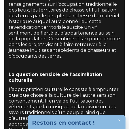
renseignements sur l’occupation traditionnelle
des lieux, les territoires de chasse et l’utilisation
des terres par le peuple. La richesse du matériel
historique auquel aura donné lieu cette
revendication territoriale suscite un vif
sentiment de fierté et d’appartenance au sein
de la population. Ce sentiment s’exprime encore
dans les projets visant à faire retrouver à la
jeunesse inuit ses antécédents de chasseurs et
d’occupants des terres.
La question sensible de l’assimilation
culturelle
L’appropriation culturelle consiste à emprunter
quelque chose à la culture de l’autre sans son
consentement. Il en va de l’utilisation des
vêtements, de la musique, de la cuisine ou des
savoirs traditionnels d’un peuple, ainsi que
d’autres aspects de sa culture, sans son
×
Restons en contact !
approbation. Pour les peuples autochtones au